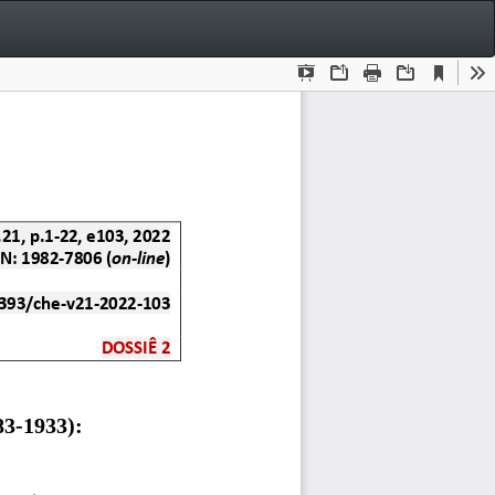
Bai
Ba
P