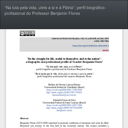
Voltar
“Na luta pela vida, uteis a si e á Pátria”: perfil biográfico-
aos
profissional do Professor Benjamin Flores
Detalhes
do
Artigo
Bai
Ba
P