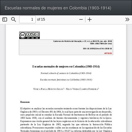
Voltar
Bai
Ba
Escuelas normales de mujeres en Colombia (1903-1914)
aos
P
Detalhes
do
Artigo