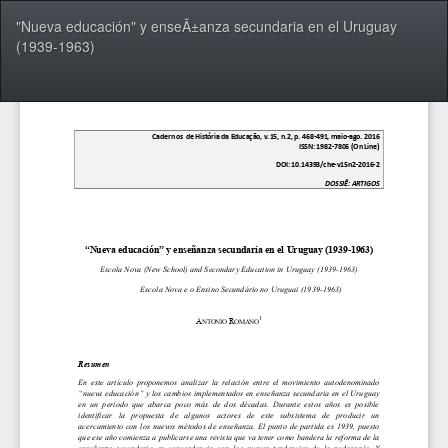
Voltar
"Nueva educación" y enseÃ±anza secundaria en el Uruguay
aos
(1939-1963)
Detalhes
do
Artigo
Bai
Ba
P