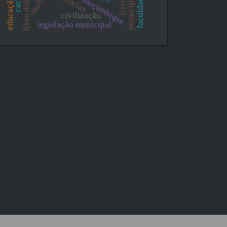
livro didático
mulher
civilização
legislação municipal