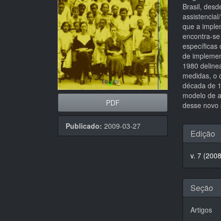
Brasil, desd
assistencial
que a imple
encontra-se
específicas
de implemen
1980 deline
medidas, o 
década de 1
modelo de a
PDF
desse novo 
Detal
Publicado:
2009-03-27
Edição
do
v. 7 (200
artigo
Seção
Artigos