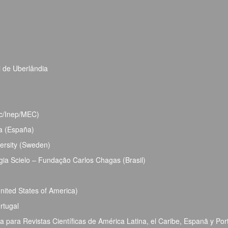
l de Uberlândia
bec/Inep/MEC)
ja (España)
ersity (Sweden)
ia Scielo – Fundação Carlos Chagas (Brasil)
ited States of America)
rtugal
para Revistas Científicas de América Latina, el Caribe, Espanã y Por