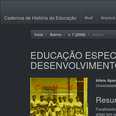
Navegação
Principal
Conteúdo
Cadernos de História da Educação
Atual
Arquivos
principal
Barra
Lateral
Início
Acervo
v. 7 (2008)
Artigos
EDUCAÇÃO ESPECI
DESENVOLVIMENT
Barra
Cont
Arlete Apa
Universidad
lateral
do
de
artigo
Resu
artigos
princi
Focalizando 
artigo tem c