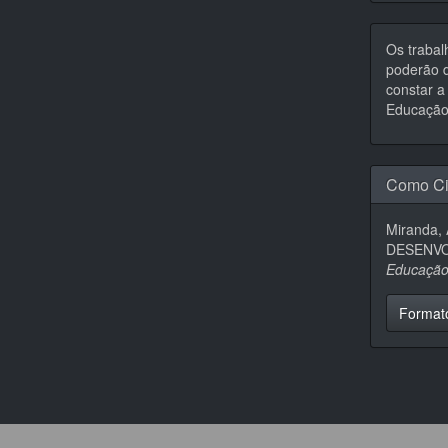
Os trabal
poderão d
constar a 
Educação,
Como Ci
Miranda,
DESENVO
Educaçã
Format