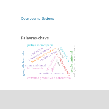
Open Journal Systems
Palavras-chave
justiça socioespacial
produção de coco irrigado
soberania alimentar
periódicos
agronegócio
planejamento urbano
território
violência lenta
geografia brasileira
gestão territorial
território camponês
agroindústria
brasil
gênero
crime ambiental
bibliometria
amazônia paraense
consumo produtivo e consuntivo