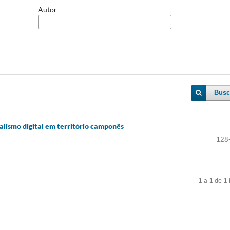
Autor
Busc
lismo digital em território camponês
128
1 a 1 de 1 