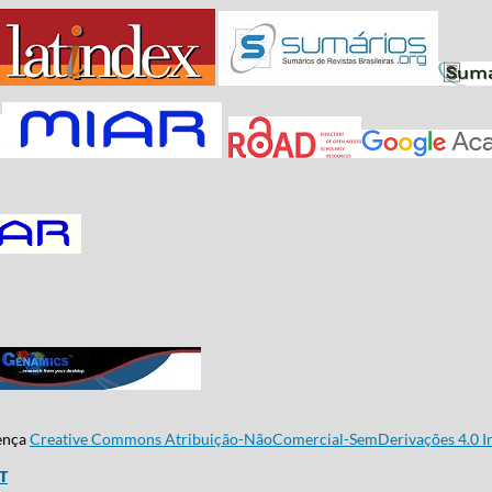
cença
Creative Commons Atribuição-NãoComercial-SemDerivações 4.0 In
CT