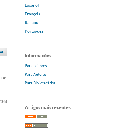
Español
Français
Italiano
Português
ar
Informações
Para Leitores
Para Autores
-145
Para Bibliotecários
itens
Artigos mais recentes