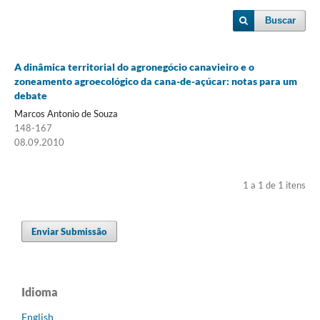
Buscar
A dinâmica territorial do agronegócio canavieiro e o
zoneamento agroecológico da cana-de-açúcar: notas para um
debate
Marcos Antonio de Souza
148-167
08.09.2010
1 a 1 de 1 itens
Enviar Submissão
Idioma
English