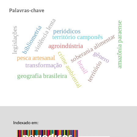
Palavras-chave
violência lenta
amazônia paraense
bibliometria
legislações
periódicos
soberania alimentar
território camponês
agroindústria
gênero
crime ambiental
pesca artesanal
brasil
território
transformação
geografia brasileira
Indexado em: