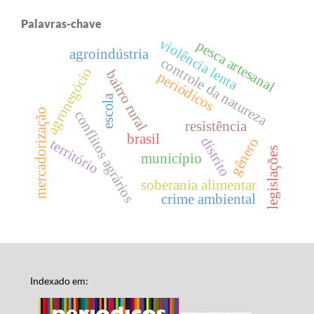
Palavras-chave
violência lenta
pesca artesanal
agroindústria
controle da natureza
agronegócio
bairro rural
periódicos
escola
mercadorização
conflitos agrários
resistência
brasil
distrito
gênero
território
legislações
município
soberania alimentar
crime ambiental
Indexado em: