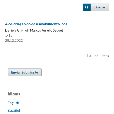
Buscar
A co-criação do desenvolvimento local
Daniela Grignoli; Marcos Aurelio Saquet
1-15
28.12.2022
1 a 1 de 1 itens
Enviar Submissão
Idioma
English
Español