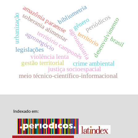
bibliometria
amazônia paraense
soberania alimentar
urbanização
periódicos
gênero
desenvolvimento
agroindústria
território camponês
território
agronegócio
brasil
legislações
violência lenta
gestão territorial
crime ambiental
justiça socioespacial
meio técnico-científico-informacional
Indexado em: