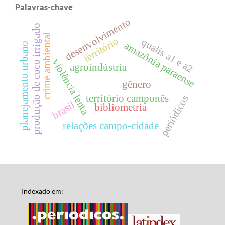
Palavras-chave
desenvolvimento
produção de coco irrigado
crime ambiental
território
qualis a1 e a2
amazônia paraense
planejamento urbano
violência lenta
agroindústria
gênero
território camponês
periódicos
brasil
bibliometria
relações campo-cidade
Indexado em: