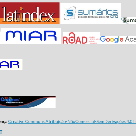
cença
Creative Commons Atribuição-NãoComercial-SemDerivações 4.0 In
CT