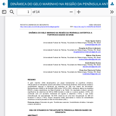
DINÂMICA DO GELO MARINHO NA REGIÃO DA PENÍNSULA ANTÁRTICA A PARTIR DOS DADOS DO ERA5