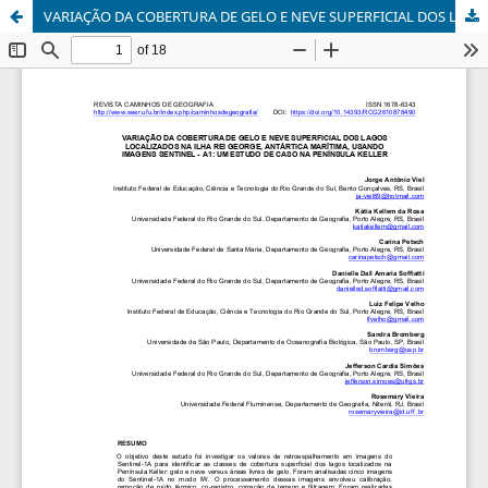
VARIAÇÃO DA COBERTURA DE GELO E NEVE SUPERFICIAL DOS LAGOS LOCALIZADOS NA ILHA REI GEORGE, ANTÁRTICA MARÍTIMA, USANDO IMAGENS SENTINEL - A1: UM ESTUDO DE CASO NA PENÍNSULA KELLER