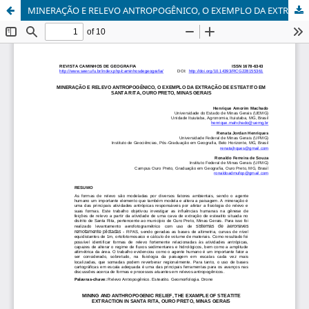
MINERAÇÃO E RELEVO ANTROPOGÊNICO, O EXEMPLO DA EXTRAÇÃO DE ESTEATITO EM SANTA RITA, OURO PRETO, MINAS GERAIS