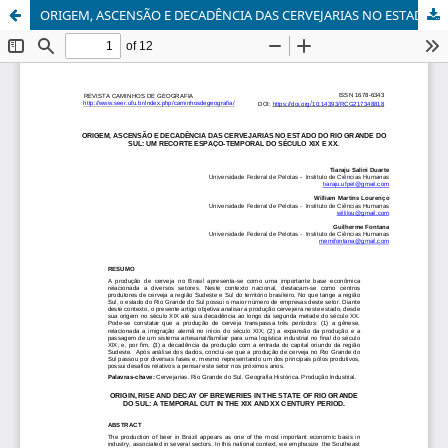
ORIGEM, ASCENSÃO E DECADÊNCIA DAS CERVEJARIAS NO ESTADO DO RIO GRANDE DO SUL: UM RECORTE ESPAÇO-TEMPORAL DO SÉCULO XIX E XX