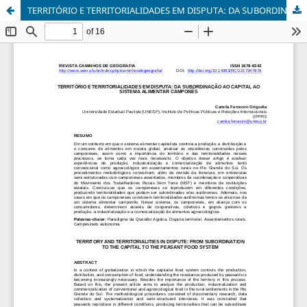
TERRITÓRIO E TERRITORIALIDADES EM DISPUTA: DA SUBORDINAÇÃO AO CAPITAL AO SISTEMA ALIMENTAR CAMPONÊS