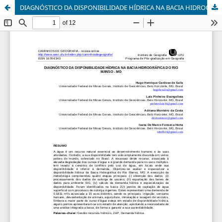
DIAGNÓSTICO DA DISPONIBILIDADE HÍDRICA NA BACIA HIDROGRÁFICA DO RIO MANSO - MG