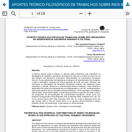
APORTES TEÓRICO-FILOSÓFICOS DE TRABALHOS SOBRE RIOS BRASILEIROS NA ABORDAGEM DA GEOGRAFIA HUMANISTA CULTURAL