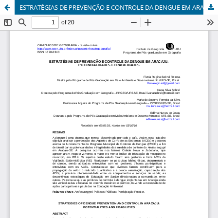
ESTRATÉGIAS DE PREVENÇÃO E CONTROLE DA DENGUE EM ARACAJU: POTENCIALIDADES E FRAGILIDADES