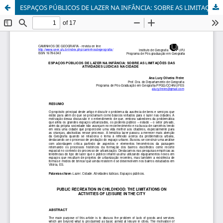
ESPAÇOS PÚBLICOS DE LAZER NA INFÂNCIA: SOBRE AS LIMITAÇÕES DAS ATIVIDADES LÚDICAS NA CIDADE