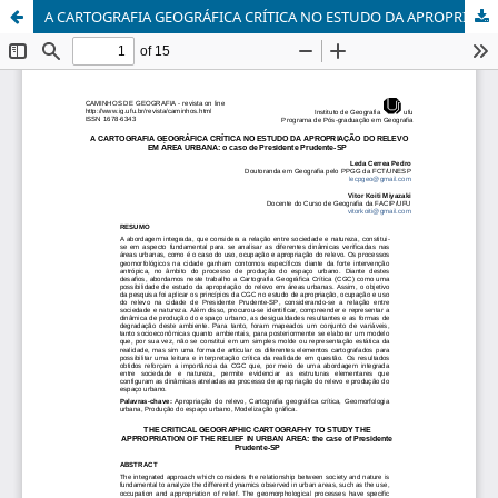
A CARTOGRAFIA GEOGRÁFICA CRÍTICA NO ESTUDO DA APROPRIAÇÃO DO RELEVO EM ÁREA URBANA: o caso de Presidente Prudente-SP