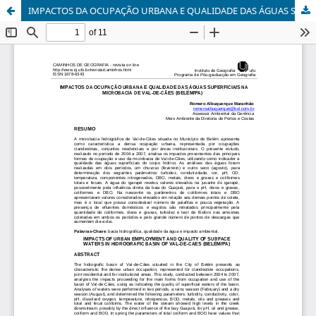
IMPACTOS DA OCUPAÇÃO URBANA E QUALIDADE DAS ÁGUAS SUPERFICIAIS NA MICROBACIA DE VAL-DE-CÃES (BELÉM/PA)