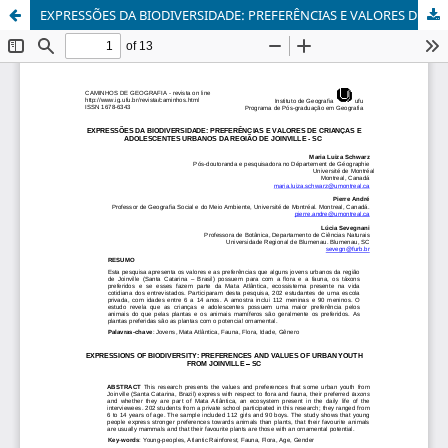
EXPRESSÕES DA BIODIVERSIDADE: PREFERÊNCIAS E VALORES DE CRIANÇAS E ADOLESCENTES URBANOS DA REGIÃO DE JOINVILLE - SC