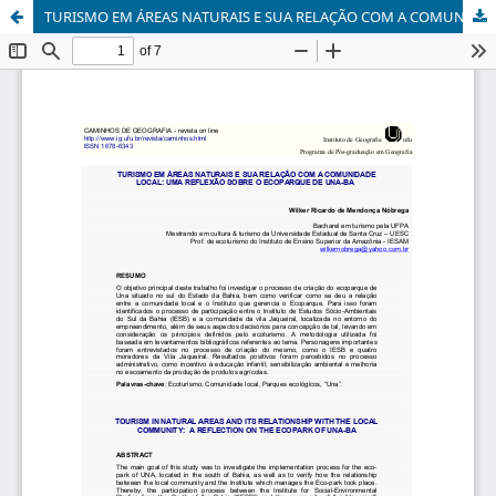
TURISMO EM ÁREAS NATURAIS E SUA RELAÇÃO COM A COMUNIDADE LOCAL: UMA REFLEXÃO SOBRE O ECOPARQUE DE UNA-BA