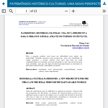
PATRIMÔNIOS HISTÓRICO-CULTURAIS: UMA NOVA PERSPECTIVA PARA O URBANO E O RURAL ATRAVÉS DO TURISMO SUSTENTÁVEL