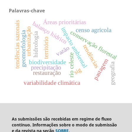
Palavras-chave
Áreas prioritárias
tendências sazonais
balanço hídrico
impacto ambiental
urbanização
censo agrícola
conservação florestal
geomorfologia
hidrologia
território
tendências
vazão
rio celeste
pastagem
biodiversidade
geografia
precipitação
sig
restauração
variabilidade climática
As submissões são recebidas em regime de fluxo
contínuo. Informações sobre o modo de submissão
e da revista na seção
SOBRE
.