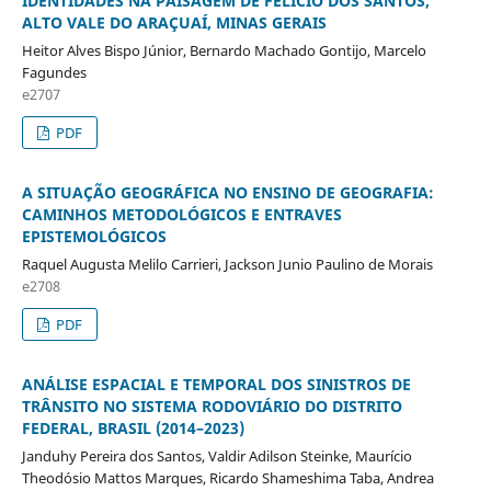
IDENTIDADES NA PAISAGEM DE FELÍCIO DOS SANTOS,
ALTO VALE DO ARAÇUAÍ, MINAS GERAIS
Heitor Alves Bispo Júnior, Bernardo Machado Gontijo, Marcelo
Fagundes
e2707
PDF
A SITUAÇÃO GEOGRÁFICA NO ENSINO DE GEOGRAFIA:
CAMINHOS METODOLÓGICOS E ENTRAVES
EPISTEMOLÓGICOS
Raquel Augusta Melilo Carrieri, Jackson Junio Paulino de Morais
e2708
PDF
ANÁLISE ESPACIAL E TEMPORAL DOS SINISTROS DE
TRÂNSITO NO SISTEMA RODOVIÁRIO DO DISTRITO
FEDERAL, BRASIL (2014–2023)
Janduhy Pereira dos Santos, Valdir Adilson Steinke, Maurício
Theodósio Mattos Marques, Ricardo Shameshima Taba, Andrea