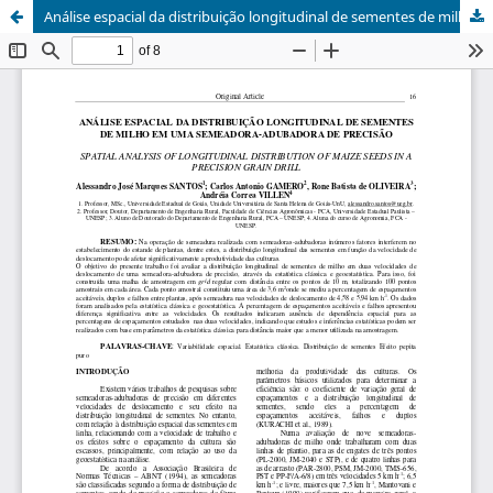
Análise espacial da distribuição longitudinal de sementes de milho em uma semeadora-adubadora de precisão