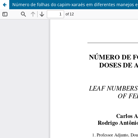
Número de folhas do capim-xaraés em diferentes manejos e 