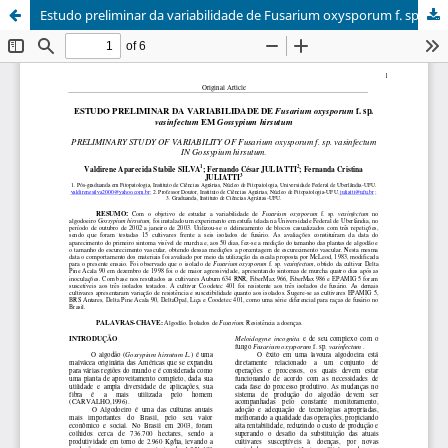
Estudo preliminar da variabilidade de Fusarium oxysporum f. sp. vasinfectum em Gossypium hirsutum