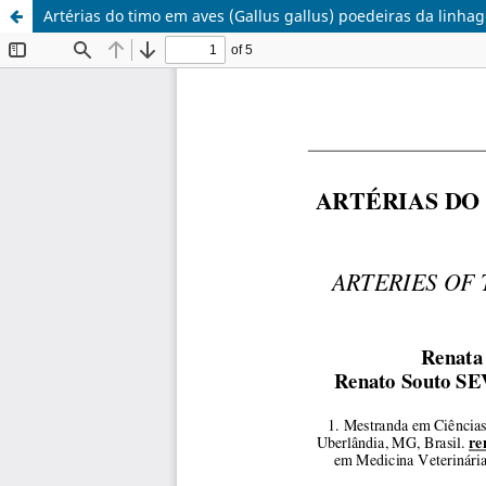
Artérias do timo em aves (Gallus gallus) poedeiras da linh