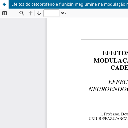
Efeitos do cetoprofeno e flunixin meglumine na modulação 