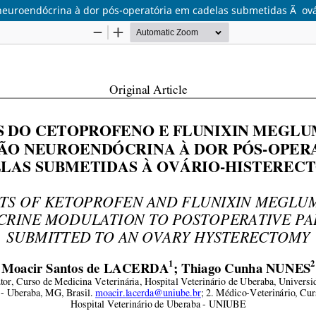
neuroendócrina à dor pós-operatória em cadelas submetidas Ã ová