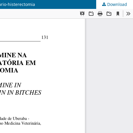
rio-histerectomia
Download