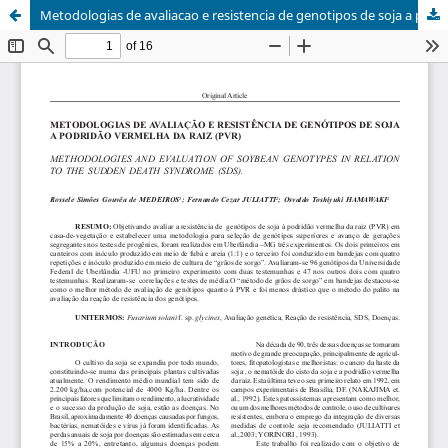
Metodologias de avaliacao e resistencia de genotipos de soja a podridao vermelha da raiz (PVR)