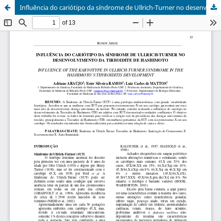
Influência do cariótipo da síndrome de Ullrich-Turner no desenvolvimento da Tireoidite Hashimoto