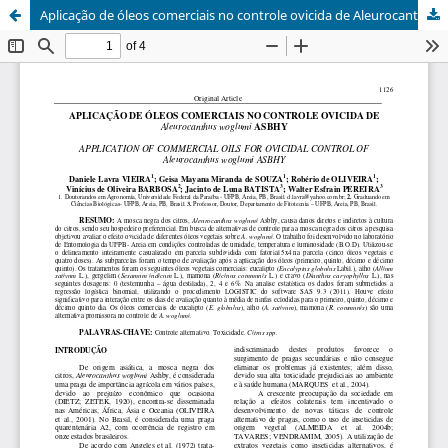
Aplicação de óleos comerciais no controle ovicida de Aleurocanthus woglumi Asbhy