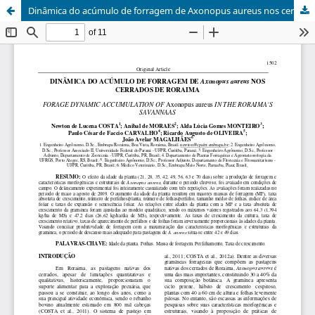
Dinâmica do acúmulo de forragem de Axonopus aureus nos cerrados de Roraima