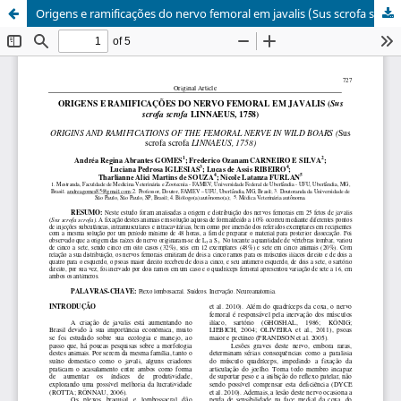
Origens e ramificações do nervo femoral em javalis (Sus scrofa scrofa Linnaeu, 1758)