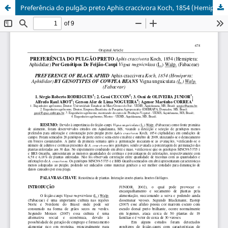
Preferência do pulgão preto Aphis craccivora Koch, 1854 (Hemiptera: Aphididae) por genótipos de feijão-caupi Vigna unguiculata (L.) Walp. (Fabaceae)