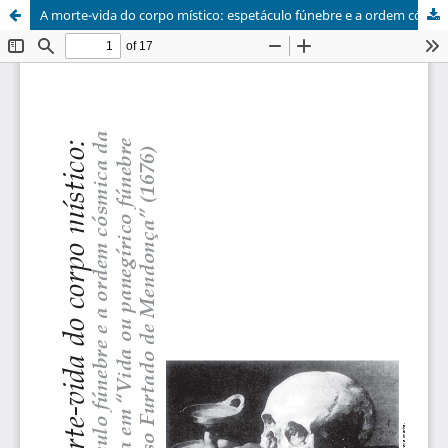
A morte-vida do corpo místico: espetáculo fúnebre e a ordem cósmica da política em "Vida ou panegírico fúnebre a Afonso Furtado de Mendonça (1676)"