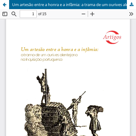
Um artesão entre a honra e a infâmia: a trama de um ourives alentejano na Inquisição portuguesa