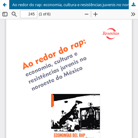
Ao redor do rap: economia, cultura e resistências juvenis no noroeste do México