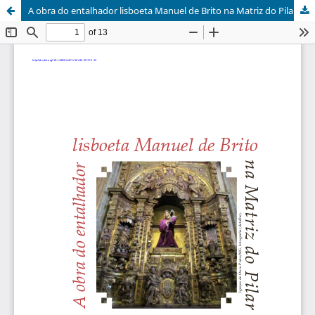
A obra do entalhador lisboeta Manuel de Brito na Matriz do Pilar em Ouro Preto