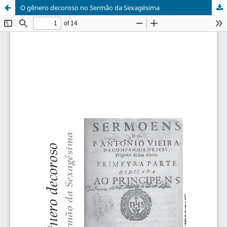
O gênero decoroso no Sermão da Sexagésima