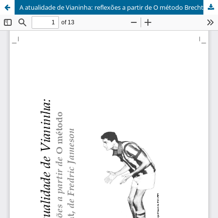
A atualidade de Vianinha: reflexões a partir de O método Brecht, de Fredric Jameson