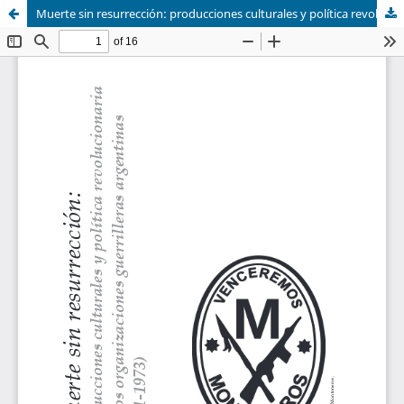
Muerte sin resurrección: producciones culturales y política revolucionaria de dos organizaciones guerrilleras argentinas (1971-1973)