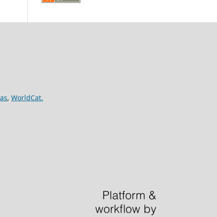
nas
,
WorldCat.