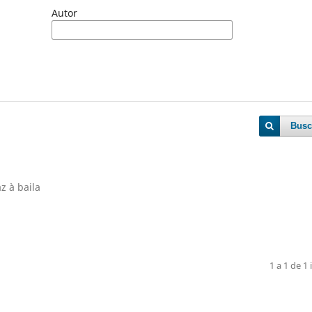
Autor
Busc
z à baila
1 a 1 de 1 