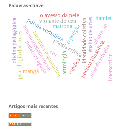
Palavras-chave
o avesso da pele
hamlet
identidade coletiva.
poema verbalista
ensino de artes
oficina pedagógica
violante do céu
adaptação
matrona
repetição
transitoriedade social.
literatura regionalista
psicologia das cores
poesia crítica
poética filosófica.
metáfora aguda
nise da silveira
cor
artrologia
intersection
camões
mangá
Artigos mais recentes