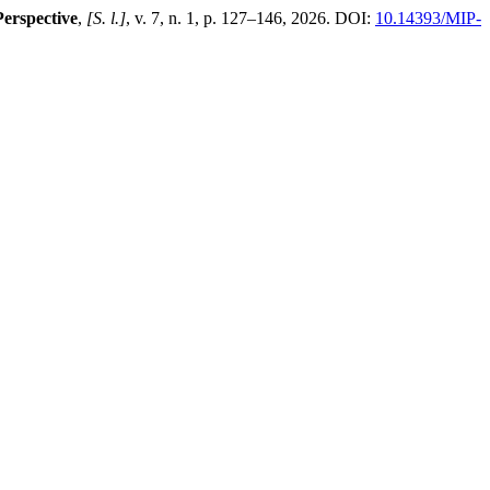
erspective
,
[S. l.]
, v. 7, n. 1, p. 127–146, 2026. DOI:
10.14393/MIP-