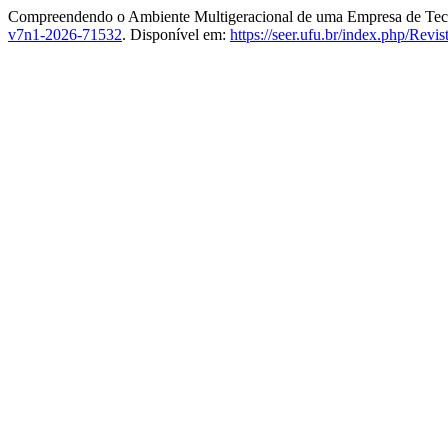
Compreendendo o Ambiente Multigeracional de uma Empresa de Tecno
v7n1-2026-71532
. Disponível em:
https://seer.ufu.br/index.php/Revi