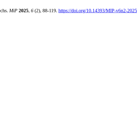
echs.
MiP
2025
,
6
(2), 88-119.
https://doi.org/10.14393/MIP-v6n2-202