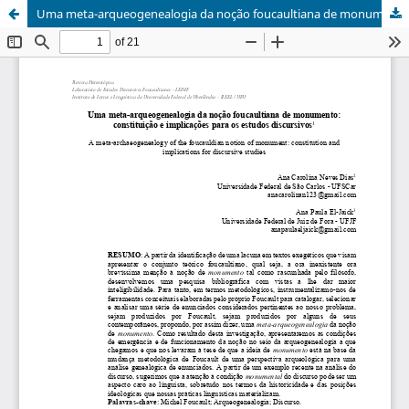
Uma meta-arqueogenealogia da noção foucaultiana de monumento